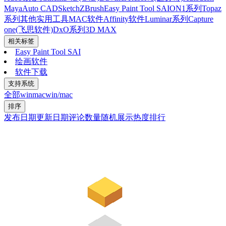
Maya
Auto CAD
Sketch
ZBrush
Easy Paint Tool SAI
ON1系列
Topaz
系列
其他实用工具
MAC软件
Affinity软件
Luminar系列
Capture
one(飞思软件)
DxO系列
3D MAX
相关标签
Easy Paint Tool SAI
绘画软件
软件下载
支持系统
全部
win
mac
win/mac
排序
发布日期
更新日期
评论数量
随机展示
热度排行