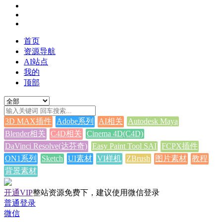
首页
资源导航
AI站点
我的
顶部
3D MAX插件
Adobe系列
AI相关
Autodesk Maya
Blender相关
C4D相关
Cinema 4D(C4D)
DaVinci Resolve(达芬奇)
Easy Paint Tool SAI
FCPX插件
ON1系列
Sketch
UI素材
VI样机
ZBrush
图片素材
教程
背景素材
开通VIP
整站资源免费下，建议使用微信登录
普通登录
微信