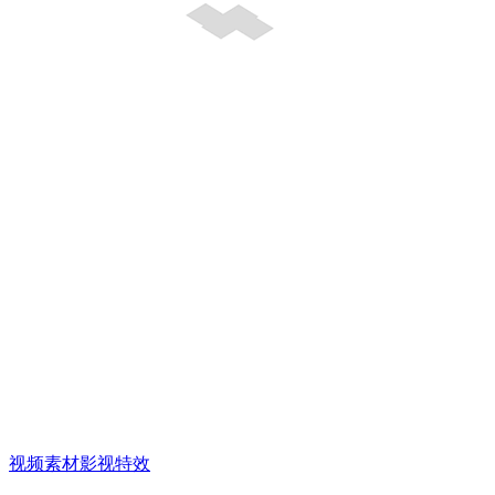
视频素材
影视特效