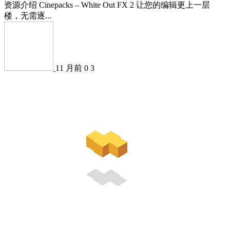
资源介绍 Cinepacks – White Out FX 2 让您的编辑更上一层
楼，无需逐...
11 月前
0
3