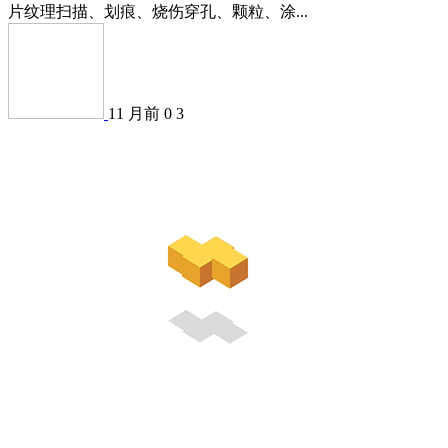
片纹理扫描、划痕、烧伤穿孔、颗粒、涂...
11 月前
0
3