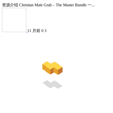
资源介绍 Christian Mate Grab – The Master Bundle 一...
11 月前
0
3