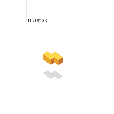
11 月前
0
3