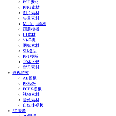
PSD素材
PNG素材
图片素材
矢量素材
Mockups样机
画册模板
UI素材
VI样机
图标素材
SU模型
PPT模板
字体下载
背景素材
影视特效
AE模板
PR模板
FCPX模板
视频素材
音效素材
自媒体视频
3D资源