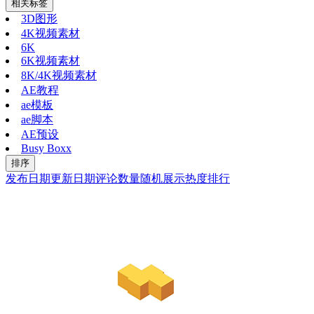
相关标签
3D图形
4K视频素材
6K
6K视频素材
8K/4K视频素材
AE教程
ae模板
ae脚本
AE预设
Busy Boxx
排序
发布日期
更新日期
评论数量
随机展示
热度排行