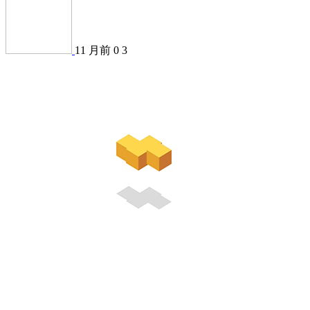
11 月前
0
3